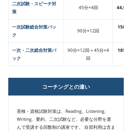
二次試験・スピーチ対
45分×4回
44,00
策
一次試験総合対策パッ
150,0
90分×12回
ク
円
一次・二次総合対策パ
90分×12回＋45分×4
185,0
ック
回
円
コーチングとの違い
英検・資格試験対策は、Reading、Listening、
Writing、要約、二次試験など、必要な分野を選
んで受講する回数制の講座です。 自習利用は含ま